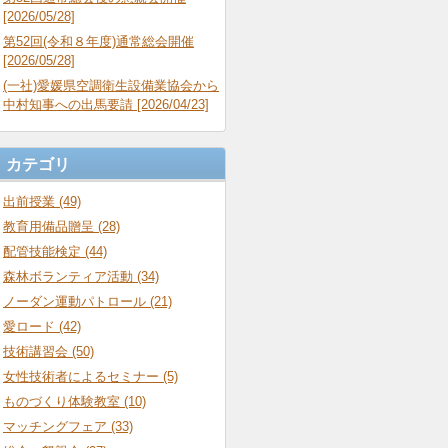
[2026/05/28]
第52回(令和８年度)通常総会開催
[2026/05/28]
(一社)愛媛県空調衛生設備業協会から
中村知事への出馬要請 [2026/04/23]
カテゴリ
出前授業 (49)
教育用備品贈呈 (28)
配管技能検定 (44)
森林ボランティア活動 (34)
ノーダン運動パトロール (21)
愛ロード (42)
技術講習会 (50)
女性技術者によるセミナー (5)
ものづくり体験教室 (10)
マッチングフェア (33)