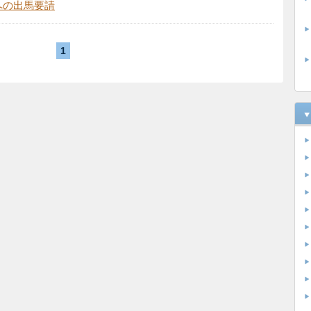
への出馬要請
1