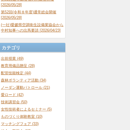
[2026/05/28]
第52回(令和８年度)通常総会開催
[2026/05/28]
(一社)愛媛県空調衛生設備業協会から
中村知事への出馬要請 [2026/04/23]
カテゴリ
出前授業 (49)
教育用備品贈呈 (28)
配管技能検定 (44)
森林ボランティア活動 (34)
ノーダン運動パトロール (21)
愛ロード (42)
技術講習会 (50)
女性技術者によるセミナー (5)
ものづくり体験教室 (10)
マッチングフェア (33)